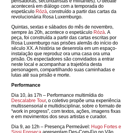
pensadoras, secundaristas e militantes). O debate
acontecerá em diálogo com a temporada do
espetáculo
Rózà
, construído a partir das cartas da
revolucionária Rosa Luxemburgo.
Quintas, sextas e sábados do mês de novembro,
sempre às 20h, acontece o espetáculo
Rózà
. A
peça, foi construída a partir das cartas escritas por
Rosa Luxemburgo nas prisões alemãs do início do
século XX. A história se desenrola em um espaço-
instalação que reproduz ora uma casa ora uma
prisão. Os espectadores são convidados a entrar
neste local e acompanhar a trajetória desta
personagem, compartilhando suas caminhadas e
lutas até sua prisão e morte.
Performance
Dia 10, às 17h – Performance multimídia do
Descalabre Tour
, o coletivo propõe uma experiência
multissensorial e multidisciplinar, sobre o formato de
“work in progress”, com textos, ações, imagens fixas
e em movimentos dos seus artistas e curador.
Dia 9, ao 12h – Presença Permeável:
Hugo Fortes e
Sissi Fonseca
apresentam Des-Com-Fio no Vão