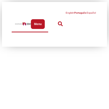
English
Português
Español
Menu
Abrir menu de navegação
Programação cultural
gratuita em
novembro na Praça
das Artes