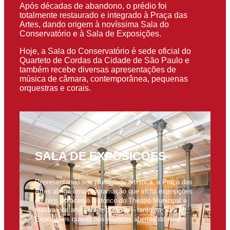
Após décadas de abandono, o prédio foi
totalmente restaurado e integrado à Praça das
Artes, dando origem à novíssima Sala do
Conservatório e à Sala de Exposições.
Hoje, a Sala do Conservatório é sede oficial do
Quarteto de Cordas da Cidade de São Paulo e
também recebe diversas apresentações de
música de câmara, contemporânea, pequenas
orquestras e corais.
SALA DE EXPOSIÇÕES
Representando sua pluralidade artística, a Praça das
Artes abriga uma programação que inclui exposições
de itens do acervo histórico do Theatro Municipal e
mostras de arte contemporânea – tanto na Sala de
Exposições quanto nos espaços abertos do térreo.