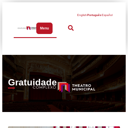
English
Português
Español
Menu
Abrir menu de navegação
Gratuidade