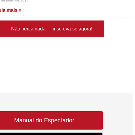
 de maio de 2026
eia mais »
Não perca nada — inscreva-se agora!
Manual do Espectador