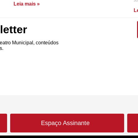
30
Leia mais »
L
etter
atro Municipal, conteúdos
s.
Espaço Assinante