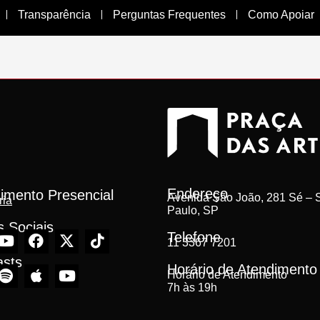
Transparência
Perguntas Frequentes
Como Apoiar
Endereço
imento Presencial
Avenida São João, 281 Sé – S
ria
Paulo, SP
 Sociais
Telefone
11 3367 7201
asts
Horário de Atendimento
Horário de Atendimento
7h às 19h