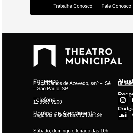
Trabalhe Conosco
Fale Conosco
Endereço
Atend
Praça Ramos de Azevedo, s/nº – Sé
Bilhete
– São Paulo, SP
Redes
Telefone
11 3367 7200
Podc
Horário de Atendimento
Segunda à sexta das 10h às 19h
Sábado, domingo e feriado das 10h