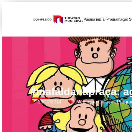
Página inicial
Programação
S
#mafaldanapraça: a
23/12/2014
Mediação Cultural
,
Progra