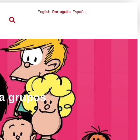
English
Português
Español
ra grupos