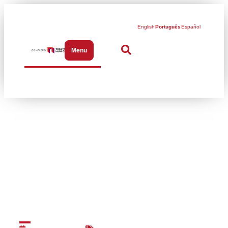
English
Português
Español
Menu
Abrir menu de navegação
Atenção: período de
recesso para visitas
guiadas