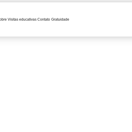
obre
Visitas educativas
Contato
Gratuidade
iams: Orquestra Sinfônica 
as de Jurassic Park, Harry