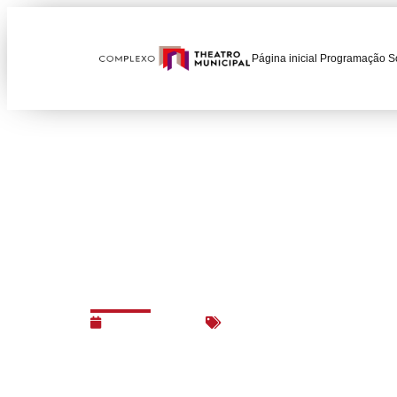
Página inicial
Programação
S
Tributo a John Will
Paulo apresenta obr
23/07/2019
Espetáculos
,
Música