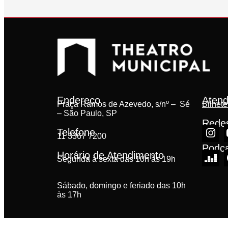
Endereço
Atend
Praça Ramos de Azevedo, s/nº – Sé
Bilhete
– São Paulo, SP
Redes
Telefone
11 3367 7200
Podc
Horário de Atendimento
Segunda à sexta das 10h às 19h
Sábado, domingo e feriado das 10h
às 17h