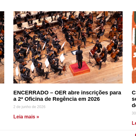
ENCERRADO – OER abre inscrições para
C
a 2ª Oficina de Regência em 2026
s
d
2 de junho de 2026
30
Leia mais »
L