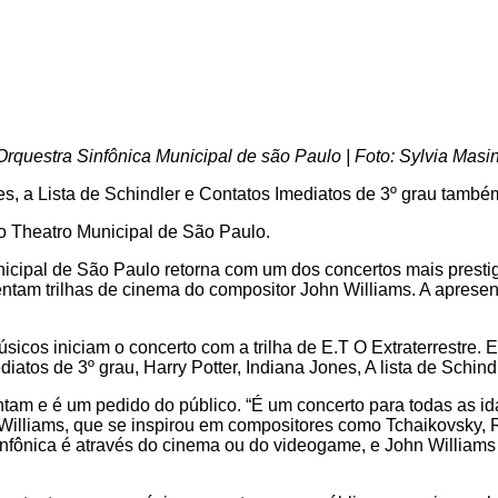
Orquestra Sinfônica Municipal de são Paulo | Foto: Sylvia Masin
es, a Lista de Schindler e Contatos Imediatos de 3º grau tamb
no Theatro Municipal de São Paulo.
nicipal de São Paulo retorna com um dos concertos mais prestig
ntam trilhas de cinema do compositor John Williams. A aprese
icos iniciam o concerto com a trilha de E.T O Extraterrestre.
atos de 3º grau, Harry Potter, Indiana Jones, A lista de Schind
m e é um pedido do público. “É um concerto para todas as idad
Williams, que se inspirou em compositores como Tchaikovsky, R
nfônica é através do cinema ou do videogame, e John Williams 