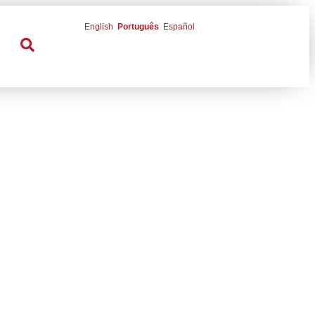
English
Português
Español
Municipal de São
 Potter e Star Wars