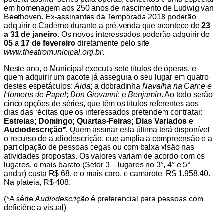
em homenagem aos 250 anos de nascimento de Ludwig van
Beethoven. Ex-assinantes da Temporada 2018 poderão
adquirir o Caderno durante a pré-venda que acontece de
23
a 31 de janeiro
. Os novos interessados poderão adquirir de
05 a 17 de fevereiro
diretamente pelo site
www.theatromunicipal.org.br
.
Neste ano, o Municipal executa sete títulos de óperas, e
quem adquirir um pacote já assegura o seu lugar em quatro
destes espetáculos:
Aida
; a dobradinha
Navalha na Carne e
Homens de Papel
;
Don Giovanni
; e
Benjamin
. Ao todo serão
cinco opções de séries, que têm os títulos referentes aos
dias das récitas que os interessados pretendem contratar:
Estreias; Domingo; Quartas-Feiras; Dias Variados
e
Audiodescrição*
. Quem assinar esta última terá disponível
o recurso de audiodescrição, que amplia a compreensão e a
participação de pessoas cegas ou com baixa visão nas
atividades propostas. Os valores variam de acordo com os
lugares, o mais barato (Setor 3 – lugares no 3°, 4° e 5°
andar) custa R$ 68, e o mais caro, o camarote, R$ 1.958,40.
Na plateia, R$ 408.
(*A série
Audiodescrição
é preferencial para pessoas com
deficiência visual)