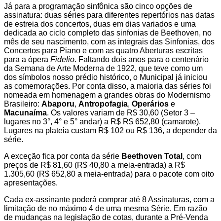
Já para a programação sinfônica são cinco opções de
assinatura: duas séries para diferentes repertórios nas datas
de estreia dos concertos, duas em dias variados e uma
dedicada ao ciclo completo das sinfonias de Beethoven, no
mês de seu nascimento, com as integrais das Sinfonias, dos
Concertos para Piano e com as quatro Aberturas escritas
para a ópera
Fidelio
. Faltando dois anos para o centenário
da Semana de Arte Moderna de 1922, que teve como um
dos símbolos nosso prédio histórico, o Municipal já iniciou
as comemorações. Por conta disso, a maioria das séries foi
nomeada em homenagem a grandes obras do Modernismo
Brasileiro:
Abaporu
,
Antropofagia
,
Operários
e
Macunaíma
. Os valores variam de R$ 30,60 (Setor 3 –
lugares no 3°, 4° e 5° andar) a R$ R$ 652,80 (camarote).
Lugares na plateia custam R$ 102 ou R$ 136, a depender da
série.
A exceção fica por conta da série
Beethoven Total
, com
preços de R$ 81,60 (R$ 40,80 a meia-entrada) a R$
1.305,60 (R$ 652,80 a meia-entrada) para o pacote com oito
apresentações.
Cada ex-assinante poderá comprar até 8 Assinaturas, com a
limitação de no máximo 4 de uma mesma Série. Em razão
de mudanças na legislação de cotas, durante a Pré-Venda