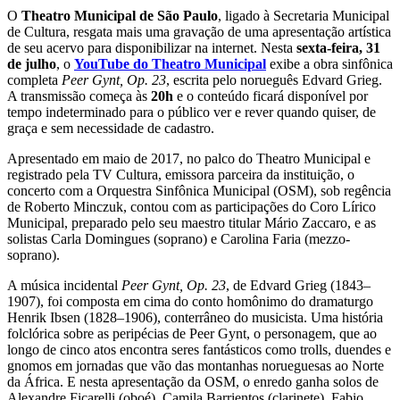
O
Theatro Municipal de São Paulo
, ligado à Secretaria Municipal
de Cultura, resgata mais uma gravação de uma apresentação artística
de seu acervo para disponibilizar na internet. Nesta
sexta-feira, 31
de julho
, o
YouTube do Theatro Municipal
exibe a obra sinfônica
completa
Peer Gynt, Op. 23
, escrita pelo norueguês Edvard Grieg.
A transmissão começa às
20h
e o conteúdo ficará disponível por
tempo indeterminado para o público ver e rever quando quiser, de
graça e sem necessidade de cadastro.
Apresentado em maio de 2017, no palco do Theatro Municipal e
registrado pela TV Cultura, emissora parceira da instituição, o
concerto com a Orquestra Sinfônica Municipal (OSM), sob regência
de Roberto Minczuk, contou com as participações do Coro Lírico
Municipal, preparado pelo seu maestro titular Mário Zaccaro, e as
solistas Carla Domingues (soprano) e Carolina Faria (mezzo-
soprano).
A música incidental
Peer Gynt, Op. 23
, de Edvard Grieg (1843–
1907), foi composta em cima do conto homônimo do dramaturgo
Henrik Ibsen (1828–1906), conterrâneo do musicista. Uma história
folclórica sobre as peripécias de Peer Gynt, o personagem, que ao
longo de cinco atos encontra seres fantásticos como trolls, duendes e
gnomos em jornadas que vão das montanhas norueguesas ao Norte
da África. E nesta apresentação da OSM, o enredo ganha solos de
Alexandre Ficarelli (oboé), Camila Barrientos (clarinete), Fabio