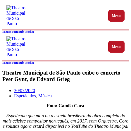
Menu
Abrir me
English
Português
Español
Menu
Abrir me
English
Português
Español
Theatro Municipal de São Paulo exibe o concerto
Peer Gynt, de Edvard Grieg
30/07/2020
Espetáculos
,
Música
Foto: Camila Cara
Espetáculo que marcou a estreia brasileira da obra completa do
mais célebre compositor norueguês, em 2017, com Orquestra, Coro
e solistas agora estará disponível no YouTube do Theatro Municipal