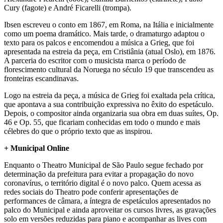
Cury (fagote) e André Ficarelli (trompa).
Ibsen escreveu o conto em 1867, em Roma, na Itália e inicialmente
como um poema dramático. Mais tarde, o dramaturgo adaptou o
texto para os palcos e encomendou a música a Grieg, que foi
apresentada na estreia da peça, em Cristiânia (atual Oslo), em 1876.
A parceria do escritor com o musicista marca o período de
florescimento cultural da Noruega no século 19 que transcendeu as
fronteiras escandinavas.
Logo na estreia da peça, a música de Grieg foi exaltada pela crítica,
que apontava a sua contribuição expressiva no êxito do espetáculo.
Depois, o compositor ainda organizaria sua obra em duas suítes, Op.
46 e Op. 55, que ficariam conhecidas em todo o mundo e mais
célebres do que o próprio texto que as inspirou.
+ Municipal Online
Enquanto o Theatro Municipal de São Paulo segue fechado por
determinação da prefeitura para evitar a propagação do novo
coronavírus, o território digital é o novo palco. Quem acessa as
redes sociais do Theatro pode conferir apresentações de
performances de câmara, a íntegra de espetáculos apresentados no
palco do Municipal e ainda aproveitar os cursos livres, as gravações
solo em versões reduzidas para piano e acompanhar as lives com