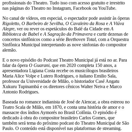
profissionais do Theatro. Tudo isso com acesso gratuito e irrestrito
nas páginas do Theatro no Instagram, Facebook ou YouTube.
No canal de vídeos, em especial, o espectador pode assistir às óperas
Rigoletto
,
O Barbeiro de Sevilha
,
O Cavaleiro da Rosa
e
A Viúva
Alegre
, ver ou rever os espetáculos do Balé da Cidade em
A
Biblioteca de Babel
e
A Sagração da Primavera
e curtir dezenas de
concertos sinfônicos como a série
Beethoven Total
, com a Orquestra
Sinfônica Municipal interpretando as nove sinfonias do compositor
alemão.
E o novo episódio do Podcast Theatro Municipal já está no ar. Para
falar da ópera
O Guarani
, que em 2020 completa 150 anos, a
apresentadora Ligiana Costa recebe os musicólogos brasileiros
Maria Alice Volpe e Lutero Rodrigues, o italiano Emilio Sala,
professor da Universidade de Milão, o historiador Casé Angatu
Xukuru Tupinambá e os diretores cênicos Walter Neiva e Marco
Antonio Rodrigues.
Baseada no romance indianista de José de Alencar, a obra estreou no
Teatro Scala de Milão, em 1870, e conta uma história de amor e o
massacre dos índios Aymorés no Brasil Colônia. O episódio é
dedicado à obra do compositor brasileiro Carlos Gomes, que
também será tema do próximo podcast do Theatro Municipal de São
Paulo. O conteúdo está disponível nas plataformas de streaming.