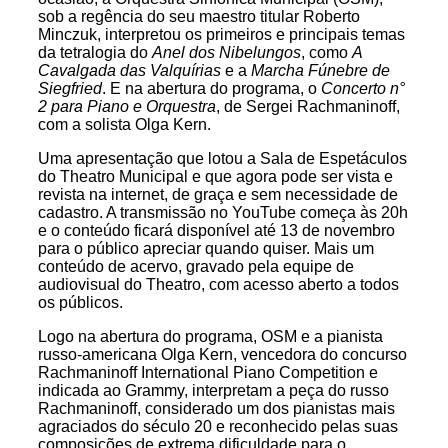
sob a regência do seu maestro titular Roberto
Minczuk, interpretou os primeiros e principais temas
da tetralogia do
Anel dos Nibelungos
, como
A
Cavalgada das Valquírias
e a
Marcha Fúnebre de
Siegfried
. E na abertura do programa, o
Concerto n°
2 para Piano e Orquestra
, de Sergei Rachmaninoff,
com a solista Olga Kern.
Uma apresentação que lotou a Sala de Espetáculos
do Theatro Municipal e que agora pode ser vista e
revista na internet, de graça e sem necessidade de
cadastro. A transmissão no YouTube começa às 20h
e o conteúdo ficará disponível até 13 de novembro
para o público apreciar quando quiser. Mais um
conteúdo de acervo, gravado pela equipe de
audiovisual do Theatro, com acesso aberto a todos
os públicos.
Logo na abertura do programa, OSM e a pianista
russo-americana Olga Kern, vencedora do concurso
Rachmaninoff International Piano Competition e
indicada ao Grammy, interpretam a peça do russo
Rachmaninoff, considerado um dos pianistas mais
agraciados do século 20 e reconhecido pelas suas
composições de extrema dificuldade para o