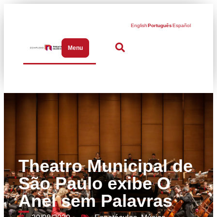
English
Português
Español
Menu
Abrir menu de navegação
Theatro Municipal de
São Paulo exibe O
Anel sem Palavras