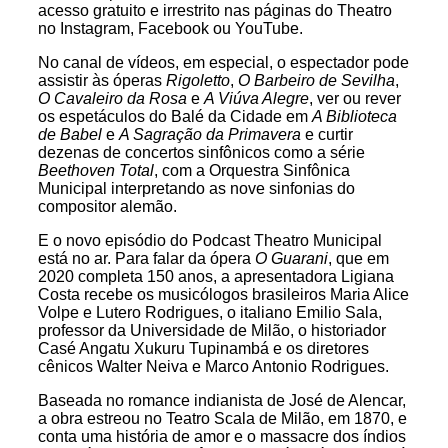
acesso gratuito e irrestrito nas páginas do Theatro
no Instagram, Facebook ou YouTube.
No canal de vídeos, em especial, o espectador pode
assistir às óperas
Rigoletto
,
O Barbeiro de Sevilha
,
O Cavaleiro da Rosa
e
A Viúva Alegre
, ver ou rever
os espetáculos do Balé da Cidade em
A Biblioteca
de Babel
e
A Sagração da Primavera
e curtir
dezenas de concertos sinfônicos como a série
Beethoven Total
, com a Orquestra Sinfônica
Municipal interpretando as nove sinfonias do
compositor alemão.
E o novo episódio do Podcast Theatro Municipal
está no ar. Para falar da ópera
O Guarani
, que em
2020 completa 150 anos, a apresentadora Ligiana
Costa recebe os musicólogos brasileiros Maria Alice
Volpe e Lutero Rodrigues, o italiano Emilio Sala,
professor da Universidade de Milão, o historiador
Casé Angatu Xukuru Tupinambá e os diretores
cênicos Walter Neiva e Marco Antonio Rodrigues.
Baseada no romance indianista de José de Alencar,
a obra estreou no Teatro Scala de Milão, em 1870, e
conta uma história de amor e o massacre dos índios