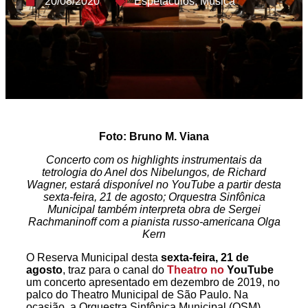
20/08/2020
Espetáculos
,
Música
Foto: Bruno M. Viana
Concerto com os highlights instrumentais da
tetrologia do Anel dos Nibelungos, de Richard
Wagner, estará disponível no YouTube a partir desta
sexta-feira, 21 de agosto; Orquestra Sinfônica
Municipal também interpreta obra de Sergei
Rachmaninoff com a pianista russo-americana Olga
Kern
O Reserva Municipal desta
sexta-feira, 21 de
agosto
, traz para o canal do
Theatro no
YouTube
um concerto apresentado em dezembro de 2019, no
palco do Theatro Municipal de São Paulo. Na
ocasião, a Orquestra Sinfônica Municipal (OSM),