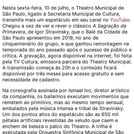
Nesta sexta-feira, 10 de julho, o Theatro Municipal de
São Paulo, ligado à Secretaria Municipal de Cultura,
transmite mais um espetáculo em seu canal no
YouTube
.
Chegou a vez de ver e rever o clássico
A Sagração da
Primavera
, de Igor Stravinsky, que o Balé da Cidade de
São Paulo apresentou em 2018, no ano de
cinquentenário do grupo, e que ganhou remontagem na
temporada do ano passado após o sucesso de público e
crítica. A gravação, agora disponível na internet, foi feita
pela TV Cultura, emissora parceira do Theatro Municipal.
A transmissão começa às 20h e o conteúdo ficará
disponível por três meses para acesso gratuito e sem
necessidade de cadastro.
Na coreografia assinada por Ismael Ivo, diretor artístico
da companhia, os bailarinos executam movimentos que
remetem ao primitivo, mas ao mesmo tempo sensual,
embalados pela música intensa e tribal de Stravinsky.
Um dos pontos altos do espetáculo são as 650 mil
pétalas artificiais revestidas de veludo que caem e
enchem de beleza o palco do Theatro. A trilha é
executada pela Orquestra Sinfônica Municipal de São