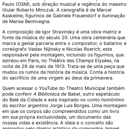
Paulo (OSM), sob direção musical e regência do maestro
titular Roberto Minczuk. A cenografia é de Marcel
Kaskeline, figurinos de Gabriele Frauendorf e iluminação
de Marisa Bentivegna.
A composição de Igor Stravinsky é uma obra-matriz e
fonte da música do século 20. Uma obra centenária que
marca a genial parceria entre o compositor, o bailarino e
coreógrafo Vaslav Nijinsky e Nicolas Roerich, este
responsável pela montagem, incluindo os figurinos, que
estreou em Paris, no Théâtre des Champs Elysées, na
noite de 29 de maio de 1913. Trata-se de uma peça que
mudou os rumos da história da música. Conta a história
do sacrifício de uma virgem ao deus da primavera.
Quem acessar o YouTube do Theatro Municipal também
pode conferir
A Biblioteca de Babel,
outro espetáculo
do Balé da Cidade e este inspirado no conto homônimo
do escritor argentino Jorge Luis Borges. Uma montagem
em que os corpos são compreendidos como um livro
em sua própria exclusividade, um documento das
nossas vidas e existência. A ideia e o conceito são
assinados pelo diretor artístico da companhia, Ismael