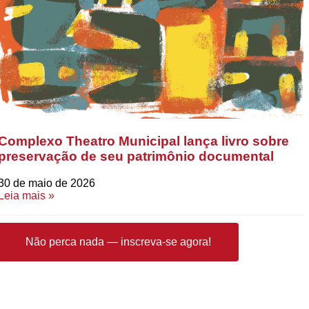
Complexo Theatro Municipal lança livro sobre
preservação de seu patrimônio documental
30 de maio de 2026
Leia mais »
Não perca nada — inscreva-se agora!