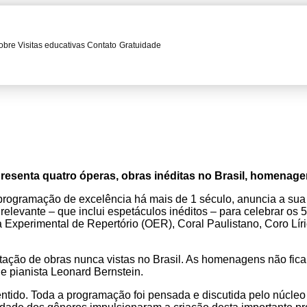
obre
Visitas educativas
Contato
Gratuidade
presenta quatro óperas, obras inéditas no Brasil, homenag
rogramação de excelência há mais de 1 século, anuncia a sua 
elevante – que inclui espetáculos inéditos – para celebrar os
 Experimental de Repertório (OER), Coral Paulistano, Coro Lí
tação de obras nunca vistas no Brasil. As homenagens não fic
e pianista Leonard Bernstein.
ido. Toda a programação foi pensada e discutida pelo núcleo ar