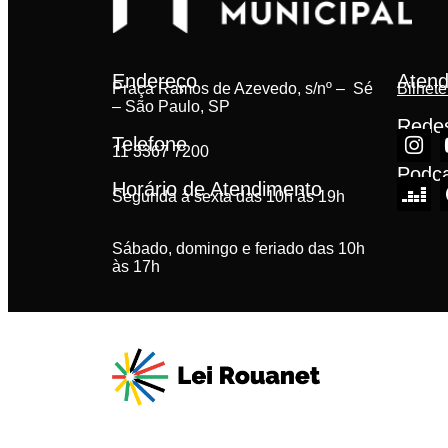
Endereço
Atend
Praça Ramos de Azevedo, s/nº – Sé
Bilhete
– São Paulo, SP
Redes
Telefone
11 3367 7200
Podc
Horário de Atendimento
Segunda à sexta das 10h às 19h
Sábado, domingo e feriado das 10h
às 17h