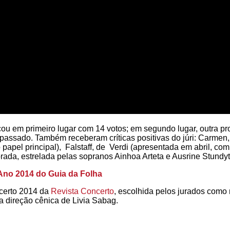
icou em primeiro lugar com 14 votos; em segundo lugar, outra pr
o passado. Também receberam críticas positivas do júri: Carmen
apel principal), Falstaff, de Verdi (apresentada em abril, com
ada, estrelada pelas sopranos Ainhoa Arteta e Ausrine Stundyte
 Ano 2014 do Guia da Folha
certo 2014 da
Revista Concerto
, escolhida pelos jurados como
a direção cênica de Livia Sabag.