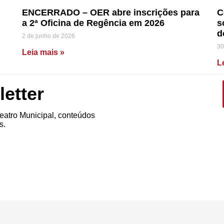
ENCERRADO – OER abre inscrições para
C
a 2ª Oficina de Regência em 2026
s
d
2 de junho de 2026
30
Leia mais »
L
etter
atro Municipal, conteúdos
s.