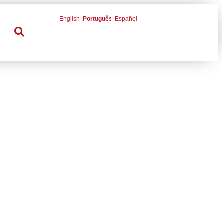
English
Português
Español
 Guia da Folha e