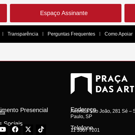
Espaço Assinante
Transparência
Perguntas Frequentes
Como Apoiar
Endereço
imento Presencial
Avenida São João, 281 Sé – S
ria
Paulo, SP
 Sociais
Telefone
11 3367 7201