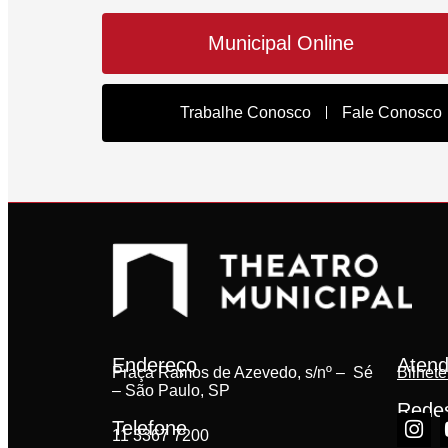
Municipal Online
Trabalhe Conosco
Fale Conosco
Endereço
Atend
Praça Ramos de Azevedo, s/nº – Sé
Bilhete
– São Paulo, SP
Redes
Telefone
11 3367 7200