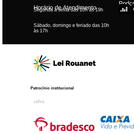
Podc
Horário de Atendimento
Segunda à sexta das 10h às 19h
Sábado, domingo e feriado das 10h
às 17h
Patrocínio institucional