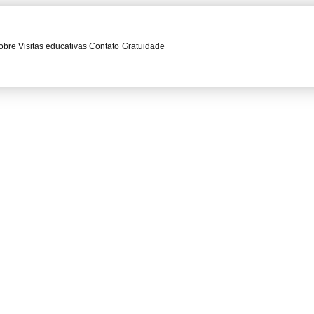
obre
Visitas educativas
Contato
Gratuidade
melhor ópera de 2014 pelo