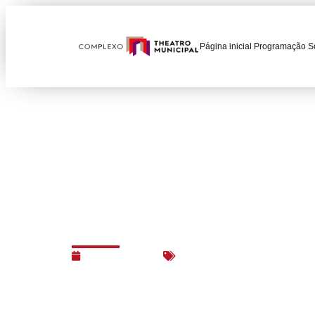
Página inicial
Programação
S
Salome é escolhida 
Revista Concerto
06/01/2015
Espetáculos
,
Ópera