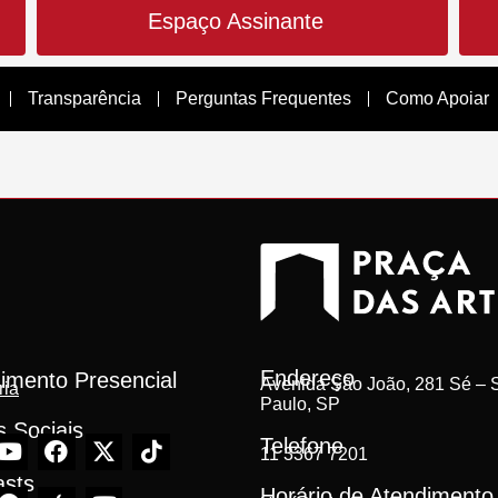
Espaço Assinante
Transparência
Perguntas Frequentes
Como Apoiar
Endereço
imento Presencial
Avenida São João, 281 Sé – S
ria
Paulo, SP
 Sociais
Telefone
11 3367 7201
asts
Horário de Atendimento