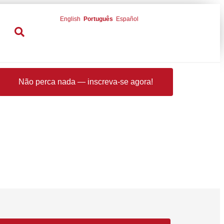
English
Português
Español
Não perca nada — inscreva-se agora!