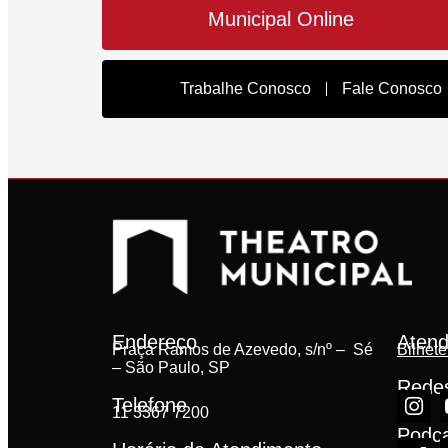
Municipal Online
Trabalhe Conosco
Fale Conosco
Endereço
Atend
Praça Ramos de Azevedo, s/nº – Sé
Bilhete
– São Paulo, SP
Redes
Telefone
11 3367 7200
Podc