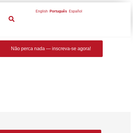
English
Português
Español
Não perca nada — inscreva-se agora!