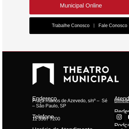
Municipal Online
Trabalhe Conosco
Fale Conosco
Endereço
Atend
Praça Ramos de Azevedo, s/nº – Sé
Bilhete
– São Paulo, SP
Redes
Telefone
11 3367 7200
Podc