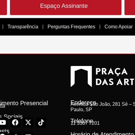
Espaço Assinante
Transparência
Perguntas Frequentes
Como Apoiar
Endereço
imento Presencial
Avenida São João, 281 Sé – S
ria
Paulo, SP
 Sociais
Telefone
11 3367 7201
asts
Horário de Atendimento