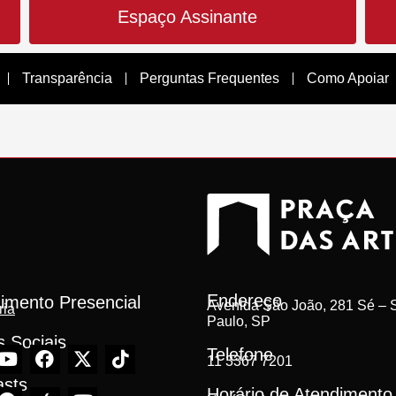
Espaço Assinante
Transparência
Perguntas Frequentes
Como Apoiar
Endereço
imento Presencial
Avenida São João, 281 Sé – S
ria
Paulo, SP
 Sociais
Telefone
11 3367 7201
asts
Horário de Atendimento