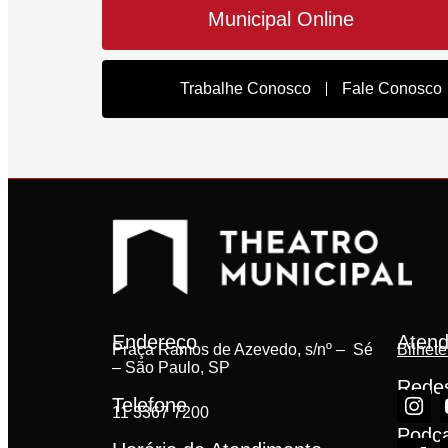
Municipal Online
Trabalhe Conosco
Fale Conosco
Endereço
Atend
Praça Ramos de Azevedo, s/nº – Sé
Bilhete
– São Paulo, SP
Redes
Telefone
11 3367 7200
Podc