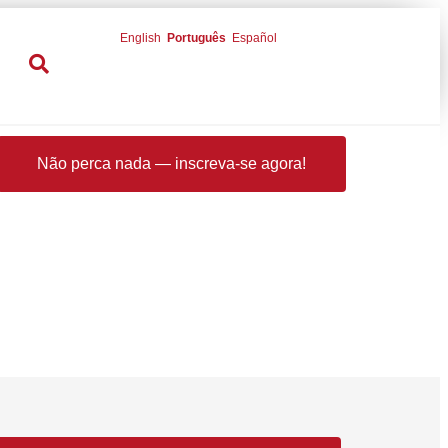
English
Português
Español
Não perca nada — inscreva-se agora!