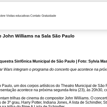
obre
Visitas educativas
Contato
Gratuidade
de John Williams na Sala São Paulo
questra Sinfônica Municipal de São Paulo | Foto: Sylvia Mas
tar Wars integram o programa do concerto que acontece na próx
o Paulo, um dos corpos artísticos do Theatro Municipal de São
presentação acontece na próxima segunda-feira (23), às 20h30, 
am trilhas de cinema do compositor John Williams. O concerto 
de 3º grau, Harry Potter, Indiana Jones, A lista de Schindler
a trilha do filme A Lista de Schindler.