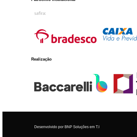
Realização
Desenvolvido por
BNP Soluções em T.I