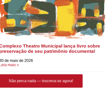
Complexo Theatro Municipal lança livro sobre
preservação de seu patrimônio documental
30 de maio de 2026
Leia mais »
Não perca nada — inscreva-se agora!