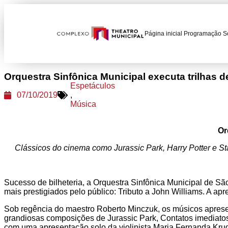
Página inicial
Programação
S
Orquestra Sinfônica Municipal executa trilhas 
Espetáculos
07/10/2019
,
Música
Or
Clássicos do cinema como Jurassic Park, Harry Potter e S
Sucesso de bilheteria, a Orquestra Sinfônica Municipal de Sã
mais prestigiados pelo público: Tributo a John Williams. A a
Sob regência do maestro Roberto Minczuk, os músicos apresent
grandiosas composições de Jurassic Park, Contatos imediatos 
com uma apresentação solo da violinista Maria Fernanda Krug n