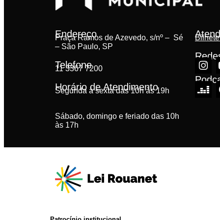
Endereço
Atend
Praça Ramos de Azevedo, s/nº – Sé
Bilhete
– São Paulo, SP
Redes
Telefone
11 3367 7200
Podc
Horário de Atendimento
Segunda à sexta das 10h às 19h
Sábado, domingo e feriado das 10h
às 17h
Patrocínio institucional