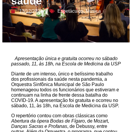
saúde
13/12/2021
Espetáculos
,
Música
Apresentação única e gratuita ocorreu no sábado
passado, 11, às 18h, na Escola de Medicina da USP
Diante de um intenso, único e belíssimo trabalho
dos profissionais da saúde nesta pandemia, a
Orquestra Sinfônica Municipal de São Paulo
homenageou todos os funcionários que estiveram e
continuam na linha de frente dessa batalha do
COVID-19. A apresentação foi gratuita e ocorreu no
sábado, 11, às 18h, na Escola de Medicina da USP.
O repertório contou com obras clássicas como
Abertura da ópera Bodas de Fígaro
, de Mozart,
Danças Sacras e Profanas
, de Debussy, entre
outras. Além da Orquestra, o programa, que contou