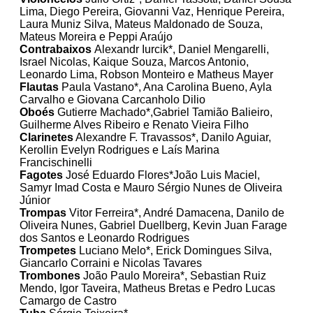
Lima, Diego Pereira, Giovanni Vaz, Henrique Pereira,
Laura Muniz Silva, Mateus Maldonado de Souza,
Mateus Moreira e Peppi Araújo
Contrabaixos
Alexandr Iurcik*, Daniel Mengarelli,
Israel Nicolas, Kaique Souza, Marcos Antonio,
Leonardo Lima, Robson Monteiro e Matheus Mayer
Flautas
Paula Vastano*, Ana Carolina Bueno, Ayla
Carvalho e Giovana Carcanholo Dilio
Oboés
Gutierre Machado*,Gabriel Tamião Balieiro,
Guilherme Alves Ribeiro e Renato Vieira Filho
Clarinetes
Alexandre F. Travassos*, Danilo Aguiar,
Kerollin Evelyn Rodrigues e Laís Marina
Francischinelli
Fagotes
José Eduardo Flores*João Luis Maciel,
Samyr Imad Costa e Mauro Sérgio Nunes de Oliveira
Júnior
Trompas
Vitor Ferreira*, André Damacena, Danilo de
Oliveira Nunes, Gabriel Duellberg, Kevin Juan Farage
dos Santos e Leonardo Rodrigues
Trompetes
Luciano Melo*, Erick Domingues Silva,
Giancarlo Corraini e Nicolas Tavares
Trombones
João Paulo Moreira*, Sebastian Ruiz
Mendo, Igor Taveira, Matheus Bretas e Pedro Lucas
Camargo de Castro