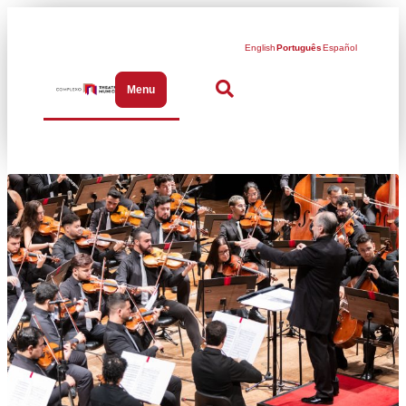
English
Português
Español
Menu
Abrir menu de navegação