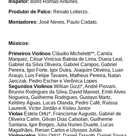
Inspetor:
Boris Romão Antunes.
Produtor de Palco:
Renato Lotierzo.
Montadores:
José Neves, Paulo Codato.
Músicos:
Primeiros Violinos
Cláudio Micheletti**, Camila
Marquez, César Vinícius Batista de Lima, Diana Leal,
Gabriel da Silva Oliveira, Gabriel Campos, Gabriel
Pereira, Igor Forte, Igor Dutra, Joaquim Oliveira, Luan
Araujo, Luis Felipe Tavares, Matheus Pereira, Natan
Janczak, Pedro Escher e Verônica Lopes
Segundos Violinos
Willian Gizzi*, André Piovani,
Brunno Rodrigues da Silva, David Manoel, Emili Alves
Nogueira, Guilherme Rodrigues, Gustavo Martz,
Keldrey Águas, Lucas Olanda, Pedro Café, Raíssa
Laurenti, Victor Jordão e Xisleu Junior
Violas
Estela Ortiz*, Francismar Augusto, Gabriel de
Oliveira Carlin, Gilvan Dias Calsolari, Guilherme
Santana, Igor Borges, Julia Nunes Duarte, Lucas
Magalhães, Renan Carlos e Ulysses Julião
Violoncelos
Júlio Ortiz*, Daniel Tassotti, Daniel Sousa