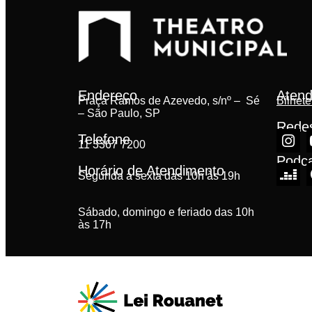
Endereço
Atend
Praça Ramos de Azevedo, s/nº – Sé
Bilhete
– São Paulo, SP
Redes
Telefone
11 3367 7200
Podc
Horário de Atendimento
Segunda à sexta das 10h às 19h
Sábado, domingo e feriado das 10h
às 17h