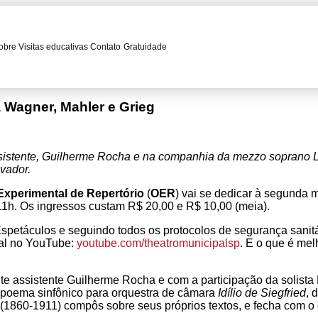
obre
Visitas educativas
Contato
Gratuidade
a Wagner, Mahler e Grieg
ssistente, Guilherme Rocha e na companhia da mezzo soprano L
avador.
Experimental de Repertório
(
OER
) vai se dedicar à segunda 
11h. Os ingressos custam R$ 20,00 e R$ 10,00 (meia).
 Espetáculos e seguindo todos os protocolos de segurança san
pal no YouTube:
youtube.com/theatromunicipalsp
. E o que é mel
nte assistente Guilherme Rocha e com a participação da solist
a o poema sinfônico para orquestra de câmara
Idílio de Siegfried
, 
(1860-1911) compôs sobre seus próprios textos, e fecha com o