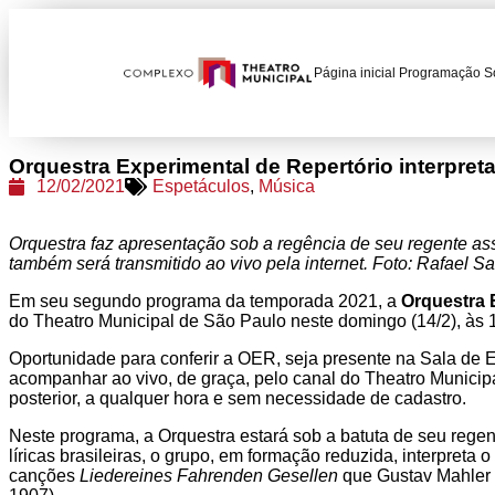
Página inicial
Programação
S
Orquestra Experimental de Repertório interpret
12/02/2021
Espetáculos
,
Música
Orquestra faz apresentação sob a regência de seu regente a
também será transmitido ao vivo pela internet. Foto: Rafael S
Em seu segundo programa da temporada 2021, a
Orquestra 
do Theatro Municipal de São Paulo neste domingo (14/2), às 
Oportunidade para conferir a OER, seja presente na Sala de
acompanhar ao vivo, de graça, pelo canal do Theatro Munici
posterior, a qualquer hora e sem necessidade de cadastro.
Neste programa, a Orquestra estará sob a batuta de seu rege
líricas brasileiras, o grupo, em formação reduzida, interpret
canções
Liedereines Fahrenden Gesellen
que Gustav Mahler 