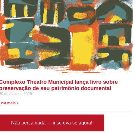
Complexo Theatro Municipal lança livro sobre
preservação de seu patrimônio documental
30 de maio de 2026
Leia mais »
Não perca nada — inscreva-se agora!