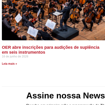
OER abre inscrições para audições de suplência
em seis instrumentos
16 de junho de 2026
Leia mais »
Assine nossa Newsl