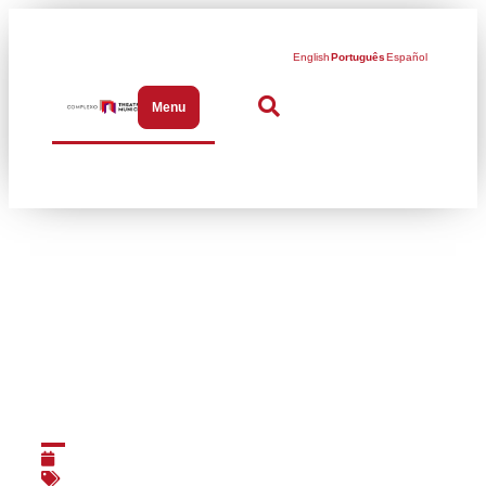
English
Português
Español
Menu
Abrir menu de navegação
OER em Trancoso:
masterclasses
10/03/2015
Ações formativas
,
Programação Educativa