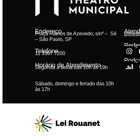
Endereço
Atend
Praça Ramos de Azevedo, s/nº – Sé
Bilhete
– São Paulo, SP
Redes
Telefone
11 3367 7200
Podc
Horário de Atendimento
Segunda à sexta das 10h às 19h
Sábado, domingo e feriado das 10h
às 17h