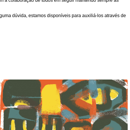
com a colaboração de todos em seguir mantendo sempre as
guma dúvida, estamos disponíveis para auxiliá-los através de