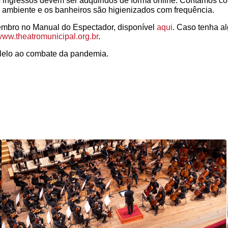
os ingressos devem ser adquiridos de forma online. Contamos 
o o ambiente e os banheiros são higienizados com frequência.⠀
vembro no Manual do Espectador, disponível
aqui
. Caso tenha al
w.theatromunicipal.org.br
.
alelo ao combate da pandemia.