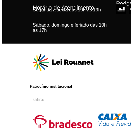
Podc
Horário de Atendimento
Segunda à sexta das 10h às 19h
Sábado, domingo e feriado das 10h
às 17h
Patrocínio institucional