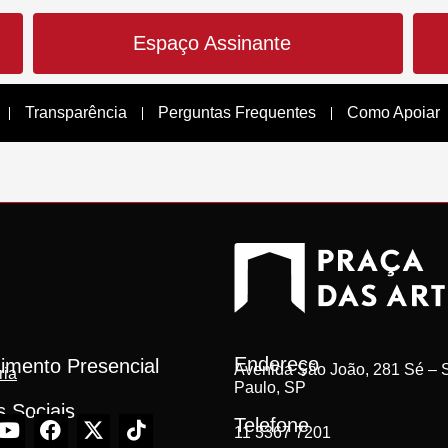
Espaço Assinante
Transparência
Perguntas Frequentes
Como Apoiar
Endereço
imento Presencial
Avenida São João, 281 Sé – S
ria
Paulo, SP
 Sociais
Telefone
11 3367 7201