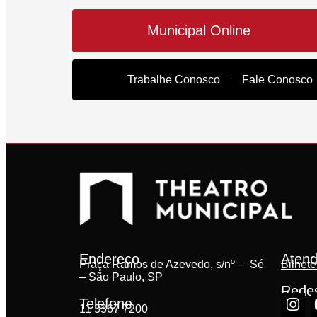
Municipal Online
Trabalhe Conosco
Fale Conosco
Endereço
Atend
Praça Ramos de Azevedo, s/nº – Sé
Bilhete
– São Paulo, SP
Redes
Telefone
11 3367 7200