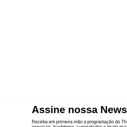
Assine nossa Newsl
Receba em primeira mão a programação do The
especiais, bastidores, curiosidades e muito mai