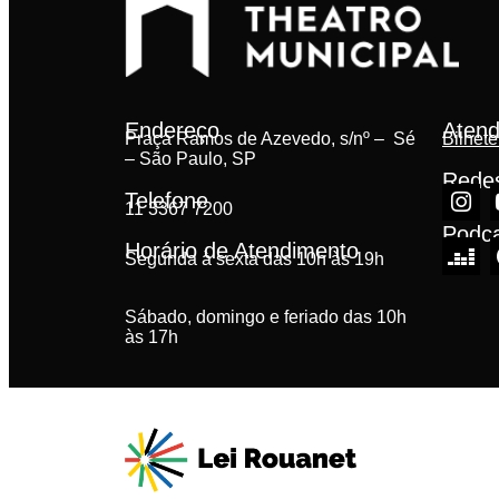
Endereço
Atend
Praça Ramos de Azevedo, s/nº – Sé
Bilhete
– São Paulo, SP
Redes
Telefone
11 3367 7200
Podc
Horário de Atendimento
Segunda à sexta das 10h às 19h
Sábado, domingo e feriado das 10h
às 17h