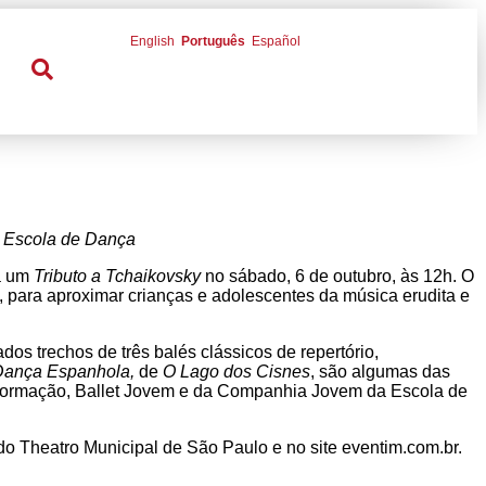
English
Português
Español
a Escola de Dança
ra um
Tributo a Tchaikovsky
no sábado, 6 de outubro, às 12h. O
m, para aproximar crianças e adolescentes da música erudita e
s trechos de três balés clássicos de repertório,
Dança Espanhola,
de
O Lago dos Cisnes
, são algumas das
de Formação, Ballet Jovem e da Companhia Jovem da Escola de
o Theatro Municipal de São Paulo e no site eventim.com.br.