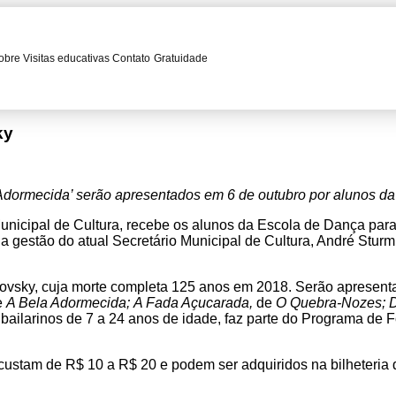
obre
Visitas educativas
Contato
Gratuidade
ky
 Adormecida’ serão apresentados em 6 de outubro por alunos d
 Municipal de Cultura, recebe os alunos da Escola de Dança pa
na gestão do atual Secretário Municipal de Cultura, André Stur
ovsky, cuja morte completa 125 anos em 2018. Serão apresentado
e
A Bela Adormecida;
A Fada Açucarada,
de
O Quebra-Nozes;
m bailarinos de 7 a 24 anos de idade, faz parte do Programa 
ustam de R$ 10 a R$ 20 e podem ser adquiridos na bilheteria d