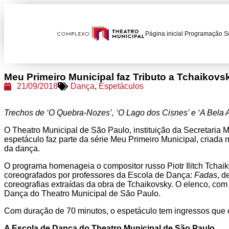
Página inicial
Programação
S
Meu Primeiro Municipal faz Tributo a Tchaikovs
21/09/2018
Dança
,
Espetáculos
Trechos de ‘O Quebra-Nozes’, ‘O Lago dos Cisnes’ e ‘A Bela
O Theatro Municipal de São Paulo, instituição da Secretaria
espetáculo faz parte da série Meu Primeiro Municipal,
criada 
da dança.
O programa homenageia o compositor russo Piotr Ilitch Tchaik
coreografados por professores da Escola de Dança:
Fadas
, d
coreografias extraídas da obra de Tchaikovsky. O elenco, co
Dança do Theatro Municipal de São Paulo.
Com duração de 70 minutos, o espetáculo tem ingressos que c
A Escola de Dança do Theatro Municipal de São Paulo