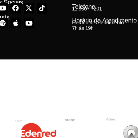
 Sociais
Telefone
11 3367 7201
asts
Horário de Atendimento
Horário de Atendimento
7h às 19h
Cobre:
Ouro: