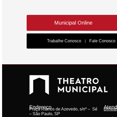
Municipal Online
Trabalhe Conosco
Fale Conosco
Endereço
Atend
Praça Ramos de Azevedo, s/nº – Sé
Bilhete
– São Paulo, SP