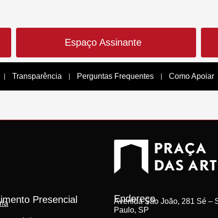
Espaço Assinante
Transparência
Perguntas Frequentes
Como Apoiar
Endereço
imento Presencial
Avenida São João, 281 Sé – S
ria
Paulo, SP