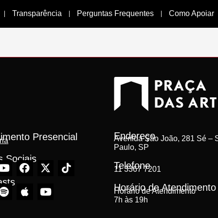
Transparência
Perguntas Frequentes
Como Apoiar
Endereço
imento Presencial
Avenida São João, 281 Sé – S
ria
Paulo, SP
 Sociais
Telefone
11 3367 7201
asts
Horário de Atendimento
Horário de Atendimento
7h às 19h