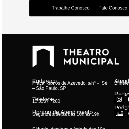
Trabalhe Conosco
Fale Conosco
Endereço
Atend
Praça Ramos de Azevedo, s/nº – Sé
Bilhete
– São Paulo, SP
Redes
Telefone
11 3367 7200
Podc
Horário de Atendimento
Segunda à sexta das 10h às 19h