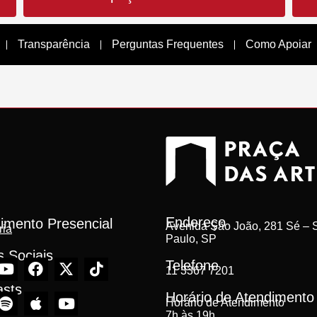
Transparência
Perguntas Frequentes
Como Apoiar
Endereço
imento Presencial
Avenida São João, 281 Sé – S
ria
Paulo, SP
 Sociais
Telefone
11 3367 7201
asts
Horário de Atendimento
Horário de Atendimento
7h às 19h