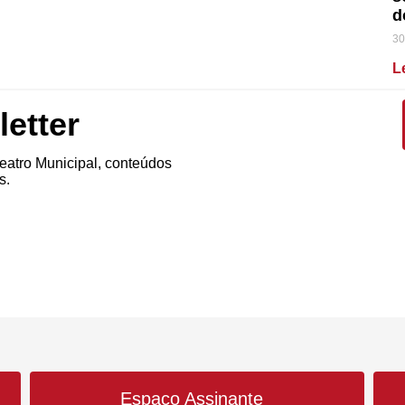
d
30
L
etter
atro Municipal, conteúdos
s.
Espaço Assinante