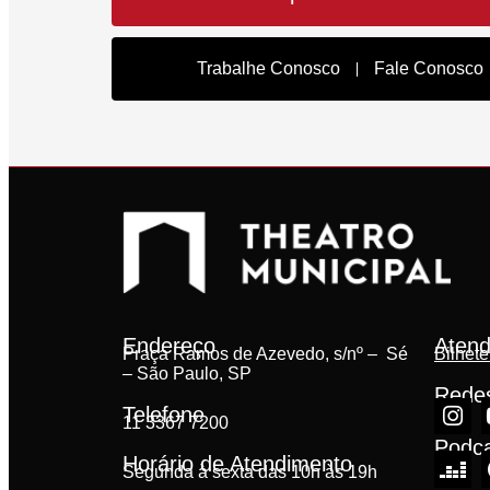
Trabalhe Conosco
Fale Conosco
Endereço
Atend
Praça Ramos de Azevedo, s/nº – Sé
Bilhete
– São Paulo, SP
Redes
Telefone
11 3367 7200
Podc
Horário de Atendimento
Segunda à sexta das 10h às 19h