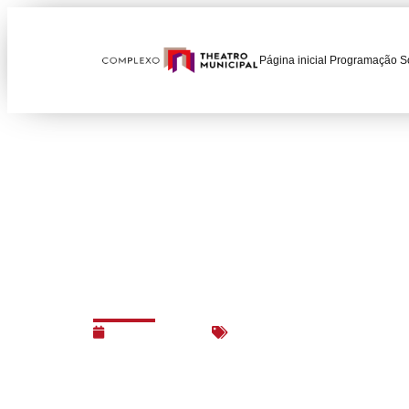
Página inicial
Programação
S
FUNDAÇÃO THEATR
REGENTES PROFIS
22/06/2015
Editais e chamadas
,
Proje