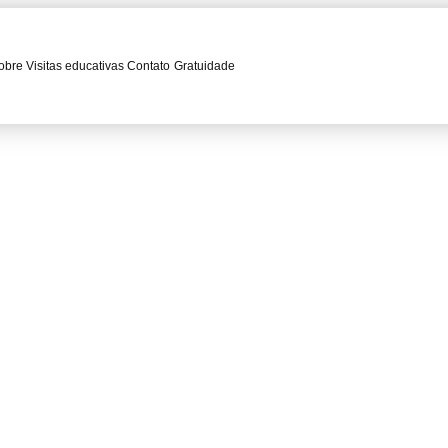
obre
Visitas educativas
Contato
Gratuidade
O MUNICIPAL REALIZA 
SIONAIS PARA PROJETO
tos Especiais