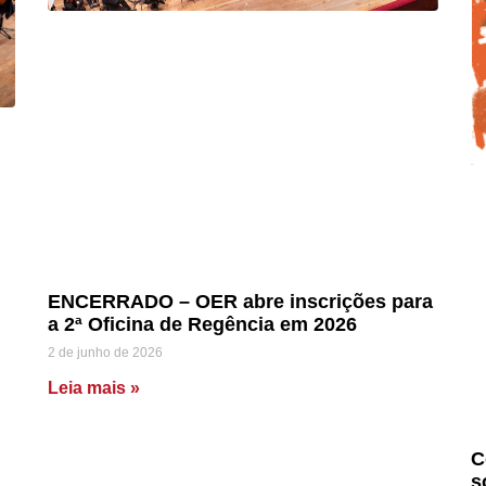
ENCERRADO – OER abre inscrições para
a 2ª Oficina de Regência em 2026
2 de junho de 2026
Leia mais »
C
s