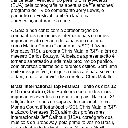
dance atual, vencedor do prêmio Emmy Awards
(EUA) pela coreografia na abertura de “Telethones”,
programa de TV do comediante Jerry Lewis, o
padrinho do Festival, também fará uma
apresentação durante a noite.
A Gala ainda conta com a apresentação de
companhias nacionais e internacionais e nomes
importantes do cenário do sapateado nacional,
como Marina Coura (Florianópolis-SC), Lázaro
Menezes (RS), a própria Chris Matallo (SP), além do
maestro Carlos Bauzys. “A ideia da apresentação é
tornar o sapateado ainda mais próximo do público,
com diversos artistas de diferentes estilos. Será uma
noite inesquecível, em que a música é para se ver e
a dança para se ouvir”, diz a diretora Chris Matallo.
Brasil International Tap Festival –
entre os dias
12
e 15 de outubro
, São Paulo recebe um dos mais
importantes eventos do gênero no país. Na sua 18ª
edição, traz ícones do sapateado nacional, como
Marina Coura (Florianópolis-SC), Chris Matallo (SP)
e Lázaro Menezes (RS), além dos professores
internacionais Jeff Calhoun (USA), coreógrafo dos
musicais da Broadway, pela primeira vez no Brasil,
e o padrinho do festival, Jason Samuels Smith.