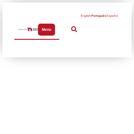
English
Português
Español
Menu
Abrir menu de navegação
Festival de
Sapateado no
Theatro Municipal de
São Paulo