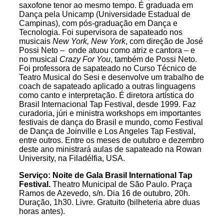
saxofone tenor ao mesmo tempo. É graduada em
Dança pela Unicamp (Universidade Estadual de
Campinas), com pós-graduação em Dança e
Tecnologia. Foi supervisora de sapateado nos
musicais
New York, New York
, com direção de José
Possi Neto – onde atuou como atriz e cantora – e
no musical
Crazy For You
, também de Possi Neto.
Foi professora de sapateado no Curso Técnico de
Teatro Musical do Sesi e desenvolve um trabalho de
coach de sapateado aplicado a outras linguagens
como canto e interpretação. É diretora artística do
Brasil Internacional Tap Festival, desde 1999. Faz
curadoria, júri e ministra workshops em importantes
festivais de dança do Brasil e mundo, como Festival
de Dança de Joinville e Los Angeles Tap Festival,
entre outros. Entre os meses de outubro e dezembro
deste ano ministrará aulas de sapateado na Rowan
University, na Filadélfia, USA.
Serviço: Noite de Gala Brasil International Tap
Festival.
Theatro Municipal de São Paulo. Praça
Ramos de Azevedo, s/n. Dia 16 de outubro, 20h.
Duração, 1h30. Livre. Gratuito (bilheteria abre duas
horas antes).