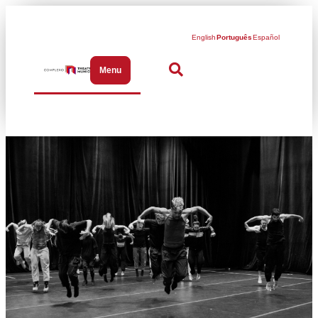
English
Português
Español
Menu
Abrir menu de navegação