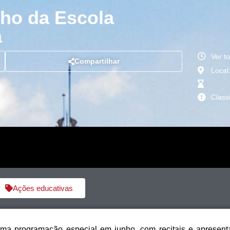
ho da Escola
a
Ver t
Compartilhar
Local
Class
Ações educativas
ma programação especial em junho, com recitais e apresent