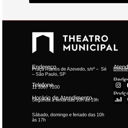
Endereço
Atend
Praça Ramos de Azevedo, s/nº – Sé
Bilhete
– São Paulo, SP
Redes
Telefone
11 3367 7200
Podc
Horário de Atendimento
Segunda à sexta das 10h às 19h
Sábado, domingo e feriado das 10h
às 17h