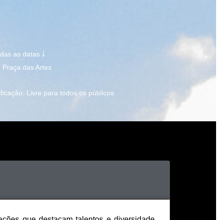
odas as datas ￬
: Praça das Artes
ificação: Livre para todos os públicos
ações que destacam talentos e diversidade