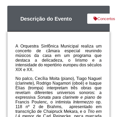
Descrição do Evento
Concertos
A Orquestra Sinfônica Municipal realiza um
concerto de câmara especial reunindo
músicos da casa em um programa que
destaca a delicadeza, o lirismo e a
intensidade do repertório europeu dos séculos
XIX e XX.
No palco, Cecília Moita (piano), Tiago Naguel
(clarinete), Rodrigo Nagamori (oboé) e Isaque
Elias (trompa) interpretam três obras que
revelam diferentes universos sonoros: a
expressiva
Sonata para clarinete e piano
de
Francis Poulenc, o intimista
Intermezzo
op.
118 nº 2 de Brahms, apresentado em
transcrição de Chaipruck Mekara, e o
Trio em
Lá menor
de Carl Reinecke, peça marcada