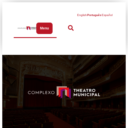
English
Português
Español
Menu
Abrir menu de navegação