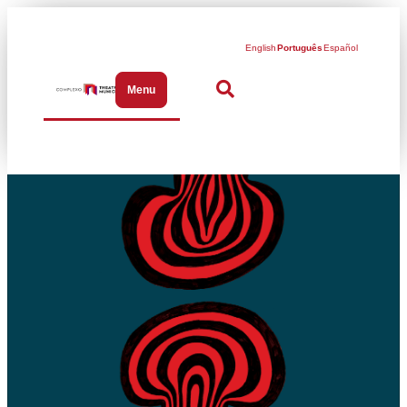
English
Português
Español
Menu
Abrir menu de navegação