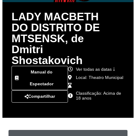
LADY MACBETH
DO DISTRITO DE
MTSENSK, de
Dmitri
Shostakovich
Ver todas as datas ￬
Manual do
Local: Theatro Municipal
Espectador
Classificação: Acima de
Compartilhar
18 anos