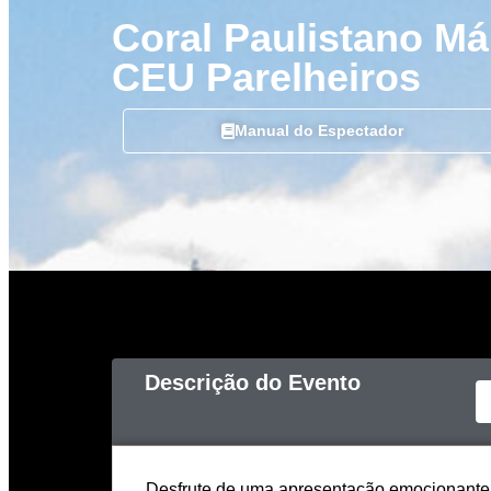
Coral Paulistano Má
CEU Parelheiros
Manual do Espectador
Descrição do Evento
Desfrute de uma apresentação emocionante d