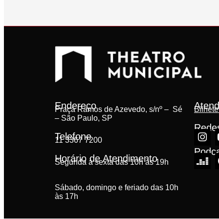
Endereço
Atend
Praça Ramos de Azevedo, s/nº – Sé
Bilhete
– São Paulo, SP
Redes
Telefone
11 3367 7200
Podc
Horário de Atendimento
Segunda à sexta das 10h às 19h
Sábado, domingo e feriado das 10h
às 17h