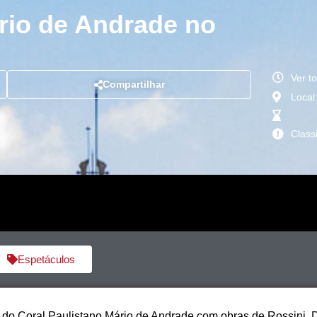
rio de Andrade no
Ver t
Compartilhar
Local
Class
Espetáculos
o Coral Paulistano Mário de Andrade com obras de Rossini, Don