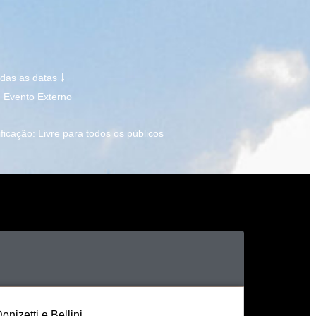
odas as datas ￬
: Evento Externo
ificação: Livre para todos os públicos
izetti e Bellini.