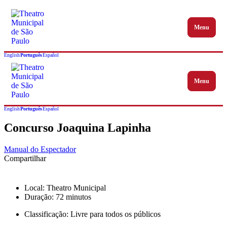
Menu
Abrir me
English
Português
Español
Menu
Abrir me
English
Português
Español
Concurso Joaquina Lapinha
Manual do Espectador
Compartilhar
Ver todas as datas ￬
Local: Theatro Municipal
Duração: 72 minutos
Classificação: Livre para todos os públicos