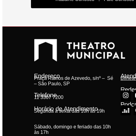
Endereço
Atend
Praça Ramos de Azevedo, s/nº – Sé
Bilhete
– São Paulo, SP
Redes
Telefone
11 3367 7200
Podc
Horário de Atendimento
Segunda à sexta das 10h às 19h
Sábado, domingo e feriado das 10h
às 17h