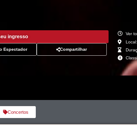
Ver t
eu ingresso
Local
o Espectador
Compartilhar
Duraç
Class
Concertos