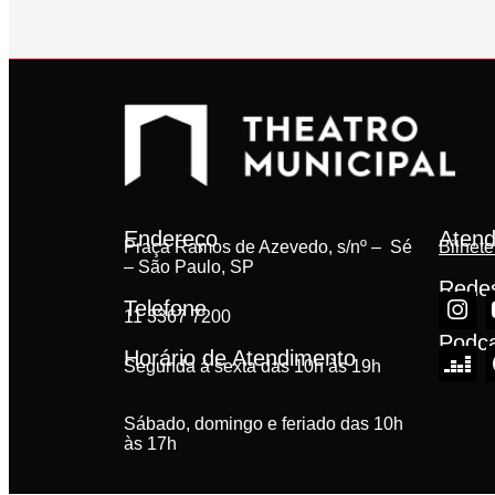
Endereço
Atend
Praça Ramos de Azevedo, s/nº – Sé
Bilhete
– São Paulo, SP
Redes
Telefone
11 3367 7200
Podc
Horário de Atendimento
Segunda à sexta das 10h às 19h
Sábado, domingo e feriado das 10h
às 17h