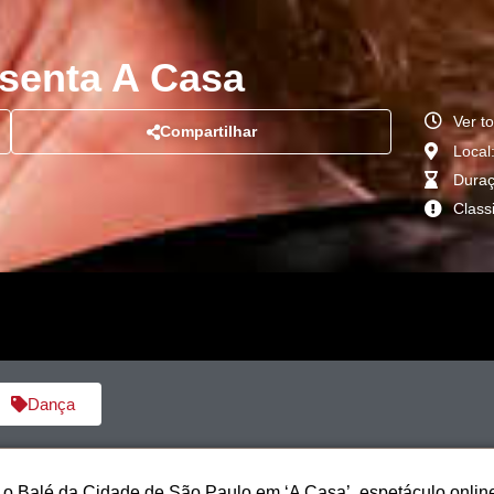
esenta A Casa
Ver t
Compartilhar
Local
Duraç
Class
Dança
 o Balé da Cidade de São Paulo em ‘A Casa’, espetáculo onlin