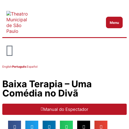
Menu
Abrir m
English
Português
Español
Baixa Terapia – Uma
Comédia no Divã
Manual do Espectador