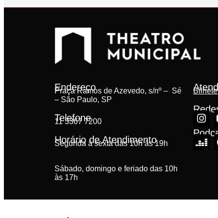
Endereço
Atend
Praça Ramos de Azevedo, s/nº – Sé
Bilhete
– São Paulo, SP
Redes
Telefone
11 3367 7200
Podc
Horário de Atendimento
Segunda à sexta das 10h às 19h
Sábado, domingo e feriado das 10h
às 17h