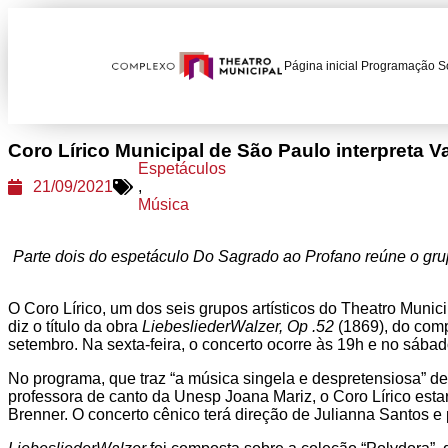
Página inicial
Programação
S
Coro Lírico Municipal de São Paulo interpreta 
Espetáculos
21/09/2021
,
Música
Parte dois do espetáculo Do Sagrado ao Profano reúne o grup
O Coro Lírico, um dos seis grupos artísticos do Theatro Munic
diz o título da obra
LiebesliederWalzer, Op .52
(1869), do comp
setembro. Na sexta-feira, o concerto ocorre às 19h e no sába
No programa, que traz “a música singela e despretensiosa” d
professora de canto da Unesp Joana Mariz, o Coro Lírico est
Brenner. O concerto cênico terá direção de Julianna Santos e p