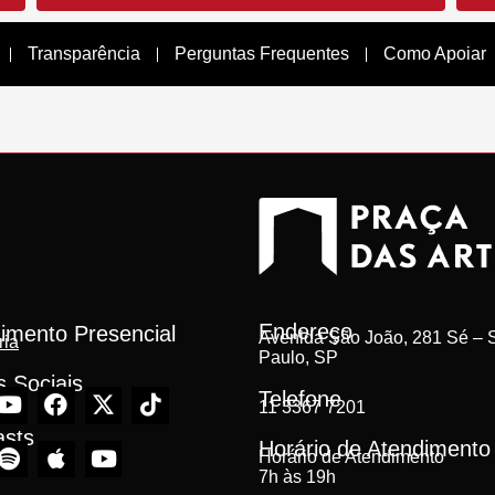
Transparência
Perguntas Frequentes
Como Apoiar
Endereço
imento Presencial
Avenida São João, 281 Sé – S
ria
Paulo, SP
 Sociais
Telefone
11 3367 7201
asts
Horário de Atendimento
Horário de Atendimento
7h às 19h