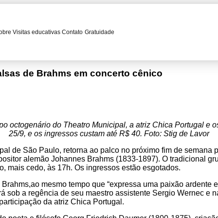
obre
Visitas educativas
Contato
Gratuidade
Valsas de Brahms em concerto cênico
o octogenário do Theatro Municipal, a atriz Chica Portugal e o
25/9, e os ingressos custam até R$ 40. Foto: Stig de Lavor
ipal de São Paulo, retorna ao palco no próximo fim de semana p
ositor alemão Johannes Brahms (1833-1897). O tradicional grup
do, mais cedo, às 17h. Os ingressos estão esgotados.
e Brahms,ao mesmo tempo que “expressa uma paixão ardente e c
ará sob a regência de seu maestro assistente Sergio Wernec e
articipação da atriz Chica Portugal.