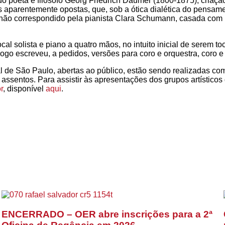
o poeta e filósofo Georg Friedrich Daumer (1800-1875), criação
ças aparentemente opostas, que, sob a ótica dialética do pens
 não correspondido pela pianista Clara Schumann, casada com
vocal solista e piano a quatro mãos, no intuito inicial de sere
ogo escreveu, a pedidos, versões para coro e orquestra, coro e
 de São Paulo, abertas ao público, estão sendo realizadas c
 assentos. Para assistir às apresentações dos grupos artísticos
r
, disponível
aqui
.
ENCERRADO – OER abre inscrições para a 2ª