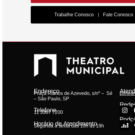
Trabalhe Conosco
Fale Conosco
Endereço
Atend
Praça Ramos de Azevedo, s/nº – Sé
Bilhete
– São Paulo, SP
Redes
Telefone
11 3367 7200
Podc
Horário de Atendimento
Segunda à sexta das 10h às 19h