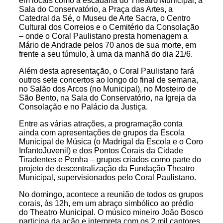
em locais como a escadaria do Theatro Municipal, a
Sala do Conservatório, a Praça das Artes, a
Catedral da Sé, o Museu de Arte Sacra, o Centro
Cultural dos Correios e o Cemitério da Consolação
– onde o Coral Paulistano presta homenagem a
Mário de Andrade pelos 70 anos de sua morte, em
frente a seu túmulo, à uma da manhã do dia 21/6.
Além desta apresentação, o Coral Paulistano fará
outros sete concertos ao longo do final de semana,
no Salão dos Arcos (no Municipal), no Mosteiro de
São Bento, na Sala do Conservatório, na Igreja da
Consolação e no Palácio da Justiça.
Entre as várias atrações, a programação conta
ainda com apresentações de grupos da Escola
Municipal de Música (o Madrigal da Escola e o Coro
InfantoJuvenil) e dos Pontos Corais da Cidade
Tiradentes e Penha – grupos criados como parte do
projeto de descentralização da Fundação Theatro
Municipal, supervisionados pelo Coral Paulistano.
No domingo, acontece a reunião de todos os grupos
corais, às 12h, em um abraço simbólico ao prédio
do Theatro Municipal. O músico mineiro João Bosco
participa da ação e interpreta com os 2 mil cantores