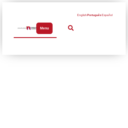
English
Português
Español
Menu
Abrir menu de navegação
Coral Paulistano
comanda a Virada
Coral durante a
Virada Cultural da
Prefeitura de São