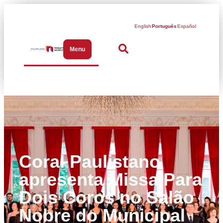
English
Português
Español
Menu
Abrir menu de navegação
Coral Paulistano
apresenta Missa Para
Dois Coros no Salão
Nobre do Municipal