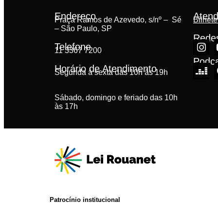
Endereço
Atend
Praça Ramos de Azevedo, s/nº – Sé
Bilhete
– São Paulo, SP
Redes
Telefone
11 3367 7200
Podc
Horário de Atendimento
Segunda à sexta das 10h às 19h
Sábado, domingo e feriado das 10h
às 17h
Patrocínio institucional