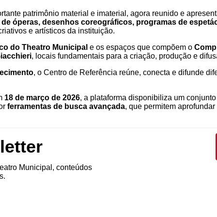
rtante patrimônio material e imaterial, agora reunido e aprese
s de óperas, desenhos coreográficos, programas de espetácu
tivos e artísticos da instituição.
rico do Theatro Municipal
e os espaços que compõem o
Compl
iacchieri
, locais fundamentais para a criação, produção e difusã
hecimento
, o Centro de Referência reúne, conecta e difunde dif
em
18 de março de 2026
, a plataforma disponibiliza um conjun
por
ferramentas de busca avançada
, que permitem aprofundar
etter
atro Municipal, conteúdos
s.