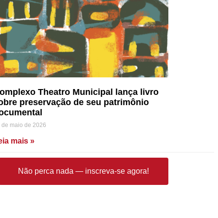
omplexo Theatro Municipal lança livro
obre preservação de seu patrimônio
ocumental
 de maio de 2026
eia mais »
Não perca nada — inscreva-se agora!