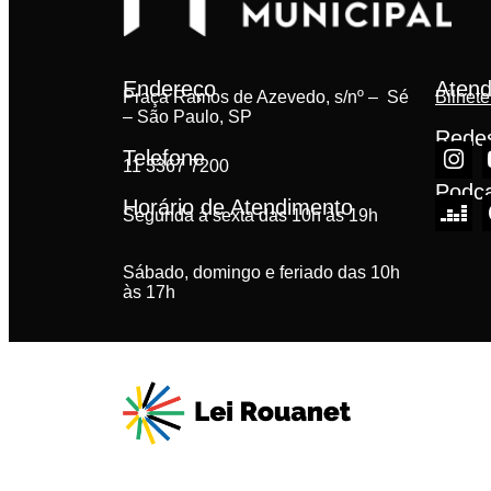
Endereço
Atend
Praça Ramos de Azevedo, s/nº – Sé
Bilhete
– São Paulo, SP
Redes
Telefone
11 3367 7200
Podc
Horário de Atendimento
Segunda à sexta das 10h às 19h
Sábado, domingo e feriado das 10h
às 17h