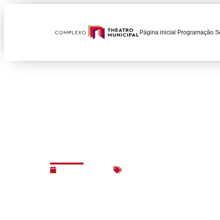
Página inicial
Programação
S
Bilheteria fecha no 
03/11/2017
Avisos
,
Notas e Comunica