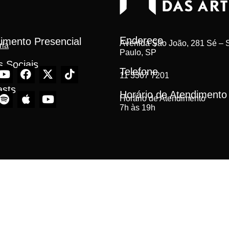
Endereço
imento Presencial
Avenida São João, 281 Sé – S
ria
Paulo, SP
 Sociais
Telefone
11 3367 7201
asts
Horário de Atendimento
Horário de Atendimento
7h às 19h