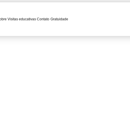
obre
Visitas educativas
Contato
Gratuidade
dia 7/11 por 24h
dos