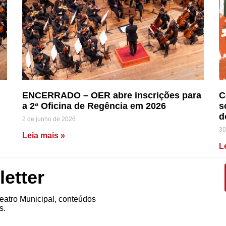
ENCERRADO – OER abre inscrições para
C
a 2ª Oficina de Regência em 2026
s
d
2 de junho de 2026
30
Leia mais »
L
etter
atro Municipal, conteúdos
s.