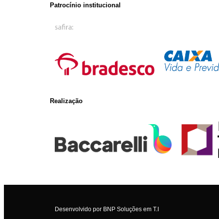
Patrocínio institucional
Realização
Desenvolvido por
BNP Soluções em T.I