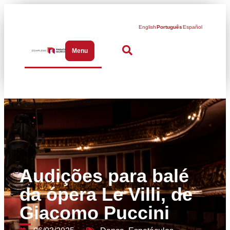
English
Português
Español
Menu
Abrir menu de navegação
Audições para balé
da ópera Le Villi, de
Giacomo Puccini