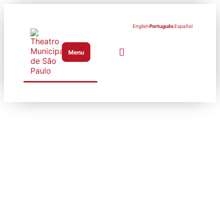
English
Português
Español
Menu
Abrir menu de navegação
Atenção:
substituição do
tenor no papel de
Cavaradossi