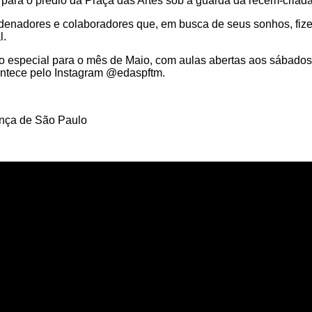
da para o prédio da Praça das Artes sob a guarda da recém-cria
rdenadores e colaboradores que, em busca de seus sonhos, fizer
l.
o especial para o mês de Maio, com aulas abertas aos sábad
ontece pelo Instagram @edaspftm.
ança de São Paulo