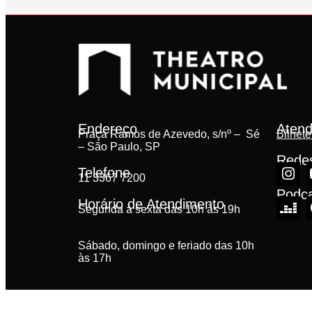
Endereço
Atend
Praça Ramos de Azevedo, s/nº – Sé
Bilhete
– São Paulo, SP
Redes
Telefone
11 3367 7200
Podc
Horário de Atendimento
Segunda à sexta das 10h às 19h
Sábado, domingo e feriado das 10h
às 17h