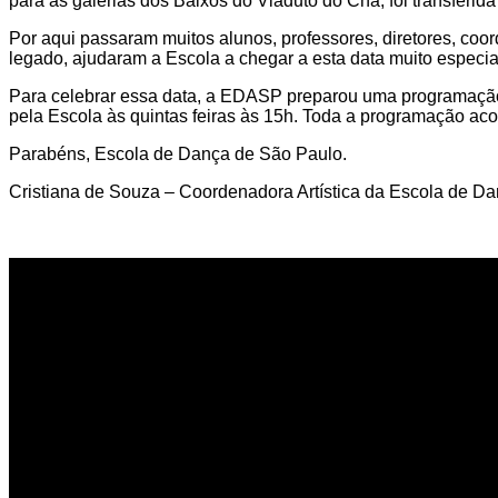
para as galerias dos Baixos do Viaduto do Chá, foi transferi
Por aqui passaram muitos alunos, professores, diretores, coo
legado, ajudaram a Escola a chegar a esta data muito especia
Para celebrar essa data, a EDASP preparou uma programaçã
pela Escola às quintas feiras às 15h. Toda a programação ac
Parabéns, Escola de Dança de São Paulo.
Cristiana de Souza – Coordenadora Artística da Escola de D