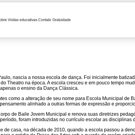
obre
Visitas educativas
Contato
Gratuidade
ulo, nascia a nossa escola de dança. Foi inicialmente batiza
as do Theatro na época. A escola cresceu e em pouco tempo m
 apenas o ensino da Dança Clássica.
tes como a alteração de seu nome para Escola Municipal de Ba
 pensamento alinhado a outras formas de expressão e proporci
o Corpo de Baile Jovem Municipal e renova suas diretrizes ped
período, foram introduzidas no currículo escolar as disciplinas 
de casa, na década de 2010, quando a escola passou a deno