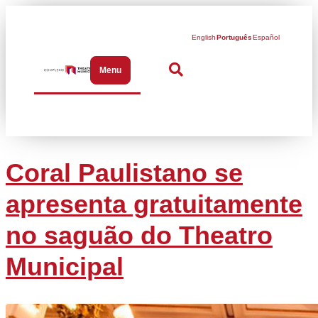
English
Português
Español
Menu
Abrir menu de navegação
Coral Paulistano se
apresenta gratuitamente
no saguão do Theatro
Municipal