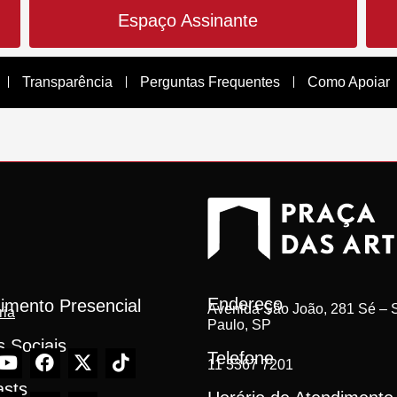
Espaço Assinante
Transparência
Perguntas Frequentes
Como Apoiar
Endereço
imento Presencial
Avenida São João, 281 Sé – S
ria
Paulo, SP
 Sociais
Telefone
11 3367 7201
asts